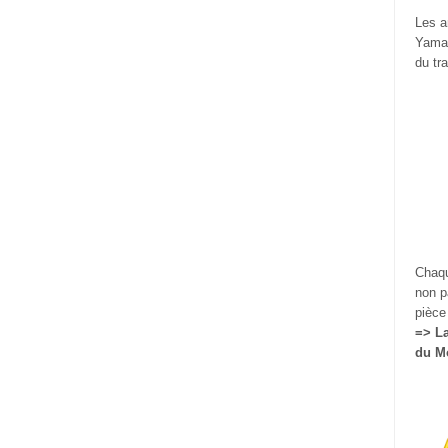
Les a
Yamam
du tra
Chaqu
non p
pièce 
=> La
du Mo