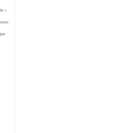
la »
ision
pre