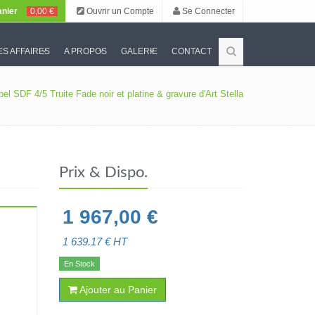
nier
0,00 €
Ouvrir un Compte
Se Connecter
S AFFAIRES
A PROPOS
GALERIE
CONTACT
el SDF 4/5 Truite Fade noir et platine & gravure d'Art Stella
Prix & Dispo.
1 967,00
€
1 639.17
€ HT
En Stock
Ajouter au Panier