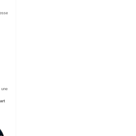
nesse
e une
art