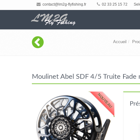
contact@lm2g-flyfishing.fr
02 33 25 15 72
Sel
Accueil
Prod
Moulinet Abel SDF 4/5 Truite Fade no
NOUVEAU
Pré