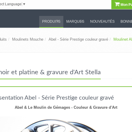
ect Language
▼
Mon Pa
PRODUITS
MARQUES
NOUVEAUTÉS
BONNE
uits
Moulinets Mouche
Abel - Série Prestige couleur gravé
Moulinet Ab
ir et platine & gravure d'Art Stella
sentation Abel - Série Prestige couleur gravé
Abel & Le Moulin de Gémages - Couleur & Gravure d'Art