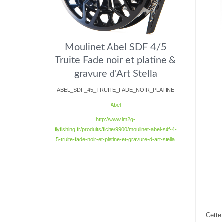
Moulinet Abel SDF 4/5
Truite Fade noir et platine &
gravure d'Art Stella
ABEL_SDF_45_TRUITE_FADE_NOIR_PLATINE
Abel
http://www.lm2g-
flyfishing.fr/produits/fiche/9900/moulinet-abel-sdf-4-
5-truite-fade-noir-et-platine-et-gravure-d-art-stella
Cette