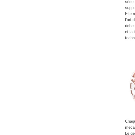
série
suppo
Elle 
l’art
riche
et la
techn
Chaqu
mécan
Le ge