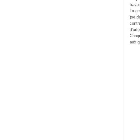
trava
La gr
)se d
contr
d’orfè
Chaqu
aux g