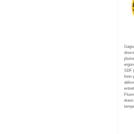
Gagna
douce
plume
ergon
SDF (
frein
déliv
entre
Fluor
étanc
tempé