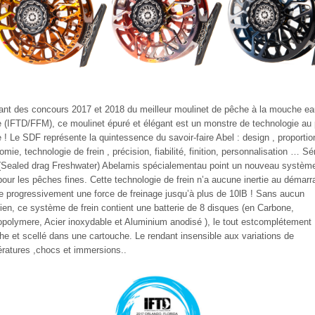
nt des concours 2017 et 2018 du meilleur moulinet de pêche à la mouche e
 (IFTD/FFM), ce moulinet épuré et élégant est un monstre de technologie au
 ! Le SDF représente la quintessence du savoir-faire Abel : design , proportio
omie, technologie de frein , précision, fiabilité, finition, personnalisation … Sé
Sealed drag Freshwater) Abelamis spécialementau point un nouveau systèm
 pour les pêches fines. Cette technologie de frein n’a aucune inertie au démarr
re progressivement une force de freinage jusqu’à plus de 10lB ! Sans aucun
tien, ce système de frein contient une batterie de 8 disques (en Carbone,
opolymere, Acier inoxydable et Aluminium anodisé ), le tout estcomplétement
he et scellé dans une cartouche. Le rendant insensible aux variations de
ratures ,chocs et immersions..