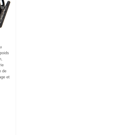
au
 poids
n,
rie
e de
age et