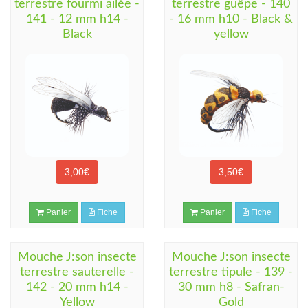
terrestre fourmi ailée -
terrestre guêpe - 140
141 - 12 mm h14 -
- 16 mm h10 - Black &
Black
yellow
3,00€
3,50€
Panier
Fiche
Panier
Fiche
Mouche J:son insecte
Mouche J:son insecte
terrestre sauterelle -
terrestre tipule - 139 -
142 - 20 mm h14 -
30 mm h8 - Safran-
Yellow
Gold