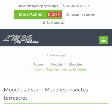
contact@lm2g-flyfishing.fr
02 33 25 15 72 >
Mon Panier
0,00 €
Ouvrir un Compte
Se Connecter
Affiche
Menu
5 références
Accueil
Produits
Mouches
J:son - Mouches insectes terrestres
Mouches J:son - Mouches insectes
terrestres