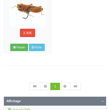
3,90€
Panier
Fiche
1
Affichage
Vue en Grille