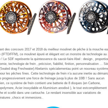
nt des concours 2017 et 2018 du meilleur moulinet de pêche à la mouche e
 (IFTD/FFM), ce moulinet épuré et élégant est un monstre de technologie au
 ! Le SDF représente la quintessence du savoir-faire Abel : design , proportio
omie, technologie de frein , précision, fiabilité, finition, personnalisation … Sé
Sealed drag Freshwater) Abelamis spécialementau point un nouveau systèm
 pour les pêches fines. Cette technologie de frein n’a aucune inertie au démarr
re progressivement une force de freinage jusqu’à plus de 10lB ! Sans aucun
tien, ce système de frein contient une batterie de 8 disques (en Carbone,
opolymere, Acier inoxydable et Aluminium anodisé ), le tout estcomplétement
he et scellé dans une cartouche. Le rendant insensible aux variations de
ratures ,chocs et immersions..