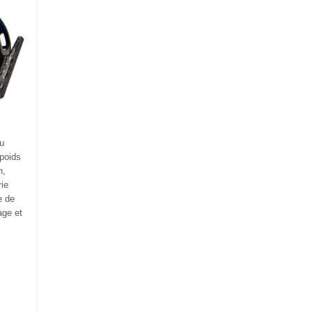
au
 poids
n,
rie
e de
age et