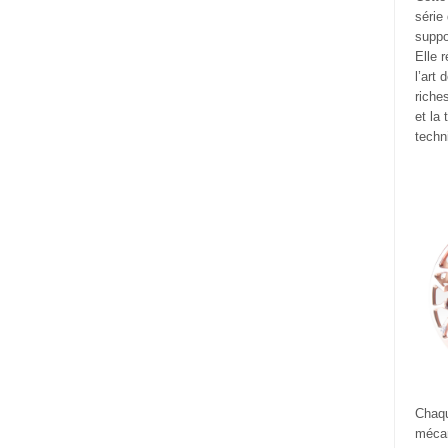
série
suppo
Elle 
l’art
riche
et la
techn
Chaqu
mécan