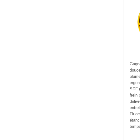
Gagna
douce
plume
ergon
SDF (
frein
déliv
entre
Fluor
étanc
tempé