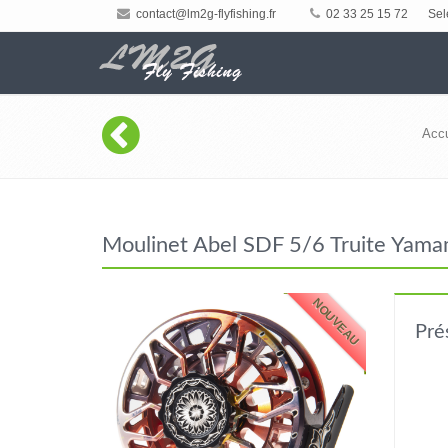
contact@lm2g-flyfishing.fr
02 33 25 15 72
Sel
Accu
Moulinet Abel SDF 5/6 Truite Yamam
NOUVEAU
Pré