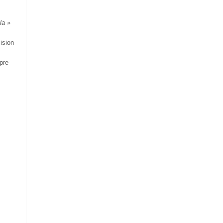
la »
ision
pre