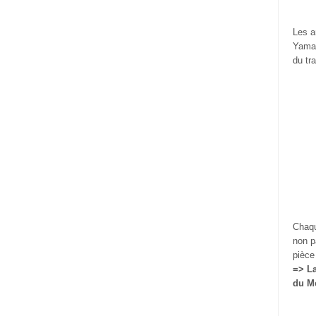
Les a
Yamam
du tra
Chaqu
non p
pièce 
=> La
du Mo