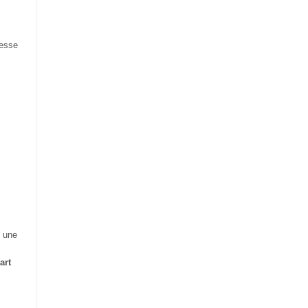
nesse
e une
art