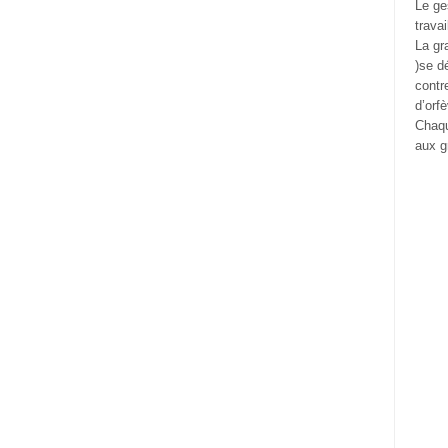
Le ge
trava
La gr
)se d
contr
d’orfè
Chaqu
aux g