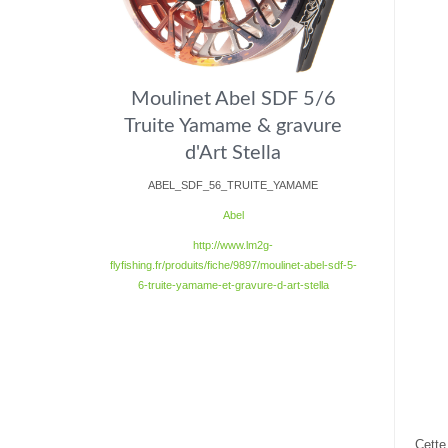
Moulinet Abel SDF 5/6
Truite Yamame & gravure
d'Art Stella
ABEL_SDF_56_TRUITE_YAMAME
Abel
http://www.lm2g-
flyfishing.fr/produits/fiche/9897/moulinet-abel-sdf-5-
6-truite-yamame-et-gravure-d-art-stella
Cette