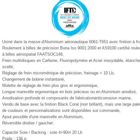
Usiné dans la masse d'Aluminium aéronautique 6061-T651 avec finition à fr
Roulement à billes de précision Buna Iso 9001:2000 et AS9100 certifié roul
à billes aérospatial FAATSOC149,
Frein multidisques en Carbone, Fluoropolymère et Acier inoxydable, étanche
scellé,
Réglage de frein micrométrique de précision, freinage > 10 Lb,
Changement de bobine instantané,
Molette de réglage de frein plus gros et ergonomique,
Longue manivelle ergonomique en bois précieux ou en Aluminium anodisé,
Anodisation profonde et composants de fabricationanticorrosion marine,
Vendu de base avec la finition Black Coral (noir brillant), mais une large pale
de couleurs et personnalisations sont disponibles sur commande,
Ajout possible d'une manivelle en Aluminium,
Réversible droitier / gaucher.
Capacité Soie / Backing : soie 4+90m 20 Lb
Poids : 136 g