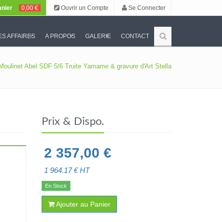
nier
0,00 €
Ouvrir un Compte
Se Connecter
S AFFAIRES
A PROPOS
GALERIE
CONTACT
Moulinet Abel SDF 5/6 Truite Yamame & gravure d'Art Stella
Prix & Dispo.
2 357,00
€
1 964.17
€ HT
En Stock
Ajouter au Panier