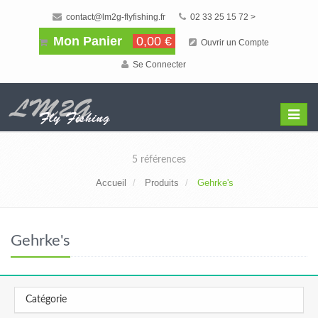
contact@lm2g-flyfishing.fr
02 33 25 15 72 >
Mon Panier
0,00 €
Ouvrir un Compte
Se Connecter
Affiche
Menu
5 références
Accueil
Produits
Gehrke's
Gehrke's
Catégorie