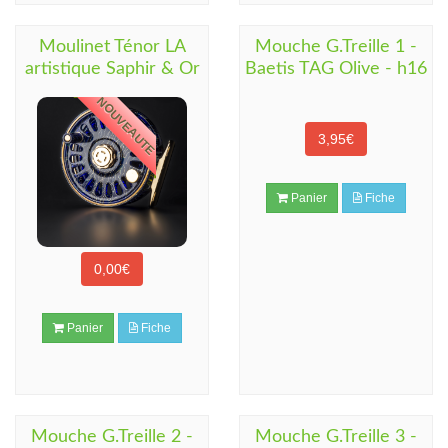
Moulinet Ténor LA
Mouche G.Treille 1 -
artistique Saphir & Or
Baetis TAG Olive - h16
NOUVEAUTE
3,95€
Panier
Fiche
0,00€
Panier
Fiche
Mouche G.Treille 2 -
Mouche G.Treille 3 -