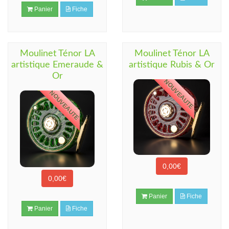
Panier
Fiche
Moulinet Ténor LA
Moulinet Ténor LA
artistique Emeraude &
artistique Rubis & Or
Or
NOUVEAUTE
NOUVEAUTE
0,00€
0,00€
Panier
Fiche
Panier
Fiche