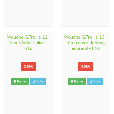
Mouche G.Treille 12 -
Mouche G.Treille 13 -
Trout Addict olive -
Tête cuivre dubbing
h16
écureuil - h16
3,95€
3,95€
Panier
Fiche
Panier
Fiche