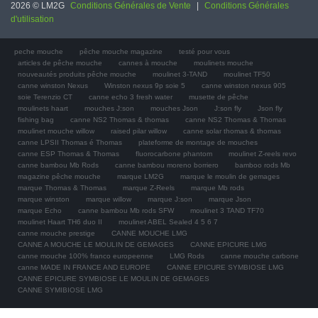
2026 © LM2G
Conditions Générales de Vente
|
Conditions Générales
d'utilisation
peche mouche
pêche mouche magazine
testé pour vous
articles de pêche mouche
cannes à mouche
moulinets mouche
nouveautés produits pêche mouche
moulinet 3-TAND
moulinet TF50
canne winston Nexus
Winston nexus 9p soie 5
canne winston nexus 905
soie Terenzio CT
canne echo 3 fresh water
musette de pêche
moulinets haart
mouches J:son
mouches Json
J:son fly
Json fly
fishing bag
canne NS2 Thomas & thomas
canne NS2 Thomas & Thomas
moulinet mouche willow
raised pilar willow
canne solar thomas & thomas
canne LPSII Thomas é Thomas
plateforme de montage de mouches
canne ESP Thomas & Thomas
fluorocarbone phantom
moulinet Z-reels revo
canne bambou Mb Rods
canne bambou moreno borriero
bamboo rods Mb
magazine pêche mouche
marque LM2G
marque le moulin de gemages
marque Thomas & Thomas
marque Z-Reels
marque Mb rods
marque winston
marque willow
marque J:son
marque Json
marque Echo
canne bambou Mb rods SFW
moulinet 3 TAND TF70
moulinet Haart TH6 duo II
moulinet ABEL Sealed 4 5 6 7
canne mouche prestige
CANNE MOUCHE LMG
CANNE A MOUCHE LE MOULIN DE GEMAGES
CANNE EPICURE LMG
canne mouche 100% franco europeenne
LMG Rods
canne mouche carbone
canne MADE IN FRANCE AND EUROPE
CANNE EPICURE SYMBIOSE LMG
CANNE EPICURE SYMBIOSE LE MOULIN DE GEMAGES
CANNE SYMIBIOSE LMG