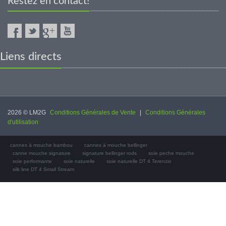
Restez en contact!
Liens directs
2026 © LM2G
Conditions Générales de Vente
|
Conditions Générales
d'utilisation
cannes à mouche bambou
cannes à mouche bellinger
canne mouche signature
signature bellinger rods
soie peche mouche
soie performante
soie naturelle
soie naturelle DT 4 Terenzio
silk line DT 4 Small Stream