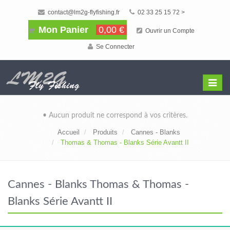
contact@lm2g-flyfishing.fr
02 33 25 15 72 >
Mon Panier
0,00 €
Ouvrir un Compte
Se Connecter
Affiche
Menu
• Aucun produit ne correspond à vos critères.
Accueil
Produits
Cannes - Blanks
Thomas & Thomas - Blanks Série Avantt II
Cannes - Blanks Thomas & Thomas -
Blanks Série Avantt II