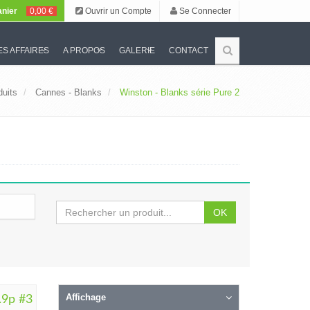
nier
0,00 €
Ouvrir un Compte
Se Connecter
S AFFAIRES
A PROPOS
GALERIE
CONTACT
duits
Cannes - Blanks
Winston - Blanks série Pure 2
OK
Affichage
.9p #3