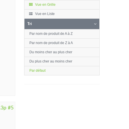
Vue en Grille
Vue en Liste
Tri
Par nom de produit de A à Z
Par nom de produit de Z à A
Du moins cher au plus cher
Du plus cher au moins cher
Par défaut
.3p #5