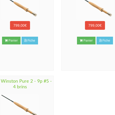
799,00€
799,00€
Panier
Fiche
Panier
Fiche
 Winston Pure 2 - 9p #5 -
4 brins