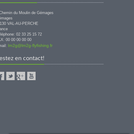
Chemin du Moulin de Gémages
émages
1130 VAL-AU-PERCHE
ance
léphone: 02 33 25 15 72
X: 00 00 00 00 00
lm2g@lm2g-flyfishing.fr
ail:
estez en contact!