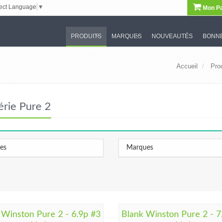
ect Language
▼
Mon Pa
PRODUITS
MARQUES
NOUVEAUTÉS
BONNE
Accueil
Pro
érie Pure 2
les
Marques
 Winston Pure 2 - 6.9p #3
Blank Winston Pure 2 - 7