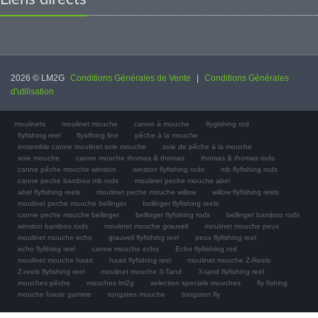
2026 © LM2G
Conditions Générales de Vente
|
Conditions Générales
d'utilisation
moulinets
moulinet mouche
canne à mouche
flygishing rod
flyfishing reel
flysifhing line
pêche à la mouche
ensemble canne moulinet soie mouche
soie de pêche à la mouche
soie mouche
canne mouche thomas & thomas
thomas & thomas rods
canne pêche mouche winston
winston flyfishing rods
mb flyfishing rods
canne peche bambou mb rods
moulinet peche mouche abel
abel flyfishing reels
moulinet peche mouche willow
willow flyfishing reels
moulinet peche mouche bellinger
bellinger flyfishing reels
canne peche mouche bellinger
bellinger flyfishing rods
bellinger bamboo rods
winston bamboo rods
moulinet mouche grauvell
moulinet mouche peux
moulinet mouche echo
grauvell flyfishing reel
peux flyfishing reel
echo flyfihing reel
canne mouche echo
Echo flyfiishing rod
moulinet mouche haart
haart flyfishing reel
moulinet mouche Z-Reels
Z-reels flyfishing reel
moulinet mouche 3-Tand
3-tand flyfishing reel
mouches pêche
mouches lm2g
selection speciale mouches
fly fishing
mouche haute gamme
tungsten mouche
tungsten fly