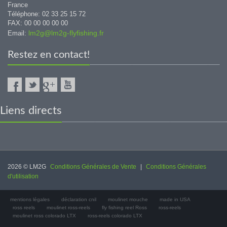
France
Téléphone: 02 33 25 15 72
FAX: 00 00 00 00 00
lm2g@lm2g-flyfishing.fr
Email:
Restez en contact!
Liens directs
2026 © LM2G
Conditions Générales de Vente
|
Conditions Générales
d'utilisation
mentions légales
déclaration cnil
moulinet mouche
made in USA
ross reels
moulinet ross-reels
fly fishing reel Ross
ross-reels
moulinet ross colorado LTX
ross-reels colorado LTX