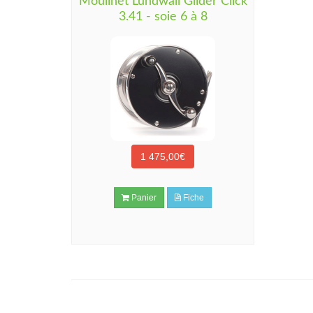
Moulinet Lundwall Glider Click
3.41 - soie 6 à 8
1 475,00€
Panier
Fiche