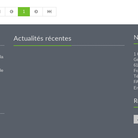
1
N
Actualités récentes
1 
la
G
6
le
Fr
Té
FA
Em
R