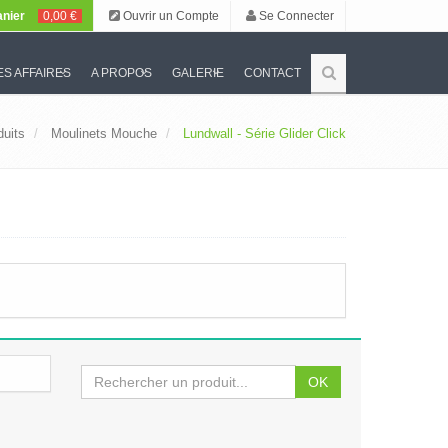
nier
0,00 €
Ouvrir un Compte
Se Connecter
S AFFAIRES
A PROPOS
GALERIE
CONTACT
duits
Moulinets Mouche
Lundwall - Série Glider Click
OK