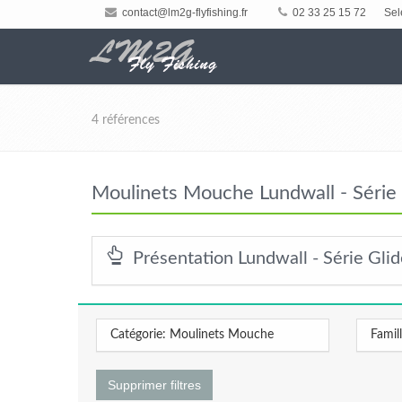
contact@lm2g-flyfishing.fr
02 33 25 15 72
Sel
4 références
Moulinets Mouche Lundwall - Série 
Présentation Lundwall - Série Glid
Catégorie: Moulinets Mouche
Famil
Supprimer filtres