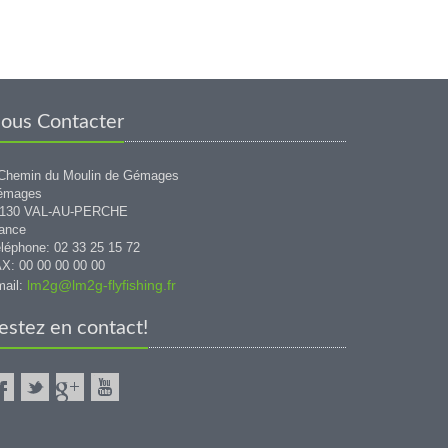
ous Contacter
Chemin du Moulin de Gémages
émages
1130 VAL-AU-PERCHE
ance
léphone: 02 33 25 15 72
X: 00 00 00 00 00
lm2g@lm2g-flyfishing.fr
ail:
estez en contact!