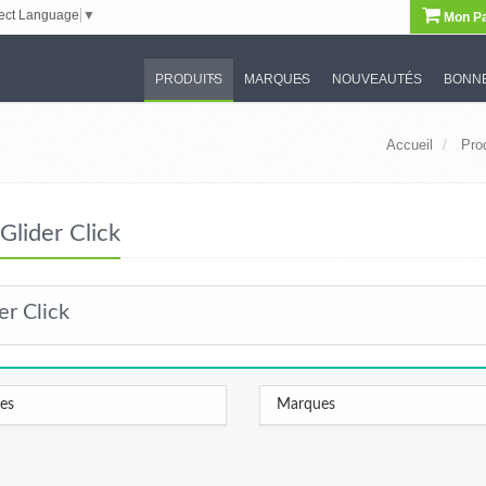
ect Language
▼
Mon Pa
PRODUITS
MARQUES
NOUVEAUTÉS
BONNE
Accueil
Pro
Glider Click
er Click
les
Marques