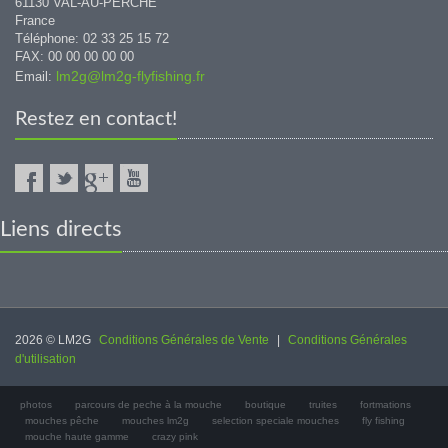
61130 VAL-AU-PERCHE
France
Téléphone: 02 33 25 15 72
FAX: 00 00 00 00 00
lm2g@lm2g-flyfishing.fr
Email:
Restez en contact!
Liens directs
2026 © LM2G
Conditions Générales de Vente
|
Conditions Générales
d'utilisation
photos
parcours de peche à la mouche
boutique
truites
fortmations
mouches pêche
mouches lm2g
selection speciale mouches
fly fishing
mouche haute gamme
crazy pink