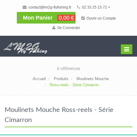
contact@lm2g-flyfishing.fr
02 33 25 15 72 >
Mon Panier
0,00 €
Ouvrir un Compte
Se Connecter
Affiche
Menu
6 références
Accueil
Produits
Moulinets Mouche
Ross-reels - Série Cimarron
Moulinets Mouche Ross-reels - Série
Cimarron