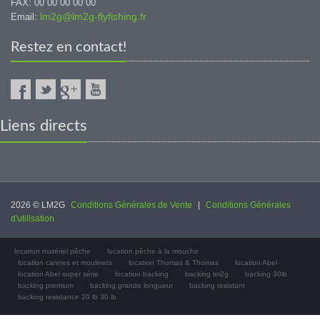
FAX: 00 00 00 00 00
lm2g@lm2g-flyfishing.fr
Email:
Restez en contact!
Liens directs
2026 © LM2G
Conditions Générales de Vente
|
Conditions Générales
d'utilisation
location matériel pêche
location pêche à la mouche
location cannes et moulinets
location Thomas & Thomas
location Abel
location Abel super série
location backing
backing lm2g
backing 30lb
backing premium
backing grande longueur
backing resistant
backing resistance 20 lb 30 lb