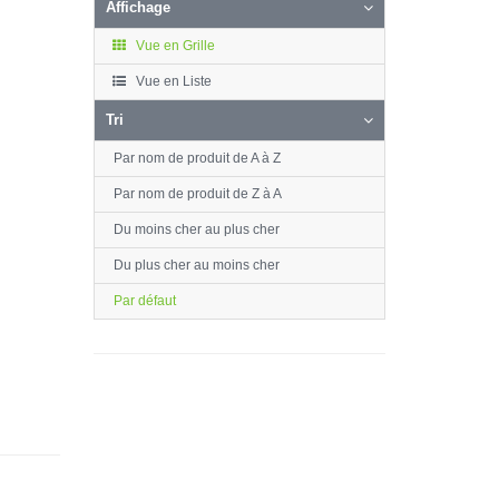
Affichage
Vue en Grille
Vue en Liste
Tri
Par nom de produit de A à Z
Par nom de produit de Z à A
Du moins cher au plus cher
Du plus cher au moins cher
Par défaut