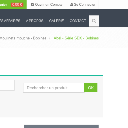
nier
0,00 €
Ouvrir un Compte
Se Connecter
S AFFAIRES
A PROPOS
GALERIE
CONTACT
Moulinets mouche - Bobines
Abel - Série SDX - Bobines
OK