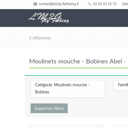
contact@lm2g-flyfishing.fr
02 33 25 15 72
Sel
2 références
Moulinets mouche - Bobines Abel - 
Catégorie: Moulinets mouche -
Famil
Bobines
Supprimer filtres