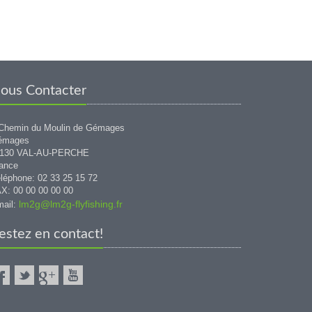
ous Contacter
Chemin du Moulin de Gémages
émages
1130 VAL-AU-PERCHE
ance
léphone: 02 33 25 15 72
X: 00 00 00 00 00
lm2g@lm2g-flyfishing.fr
ail:
estez en contact!