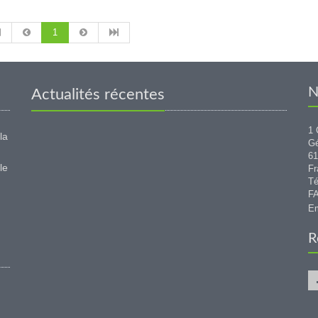
1
N
Actualités récentes
1 
la
G
6
le
Fr
Té
FA
Em
R