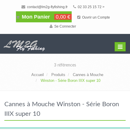
contact@lm2g-flyfishing.fr
02 33 25 15 72 >
Mon Panier
0,00 €
Ouvrir un Compte
Se Connecter
Affiche
Menu
3 références
Accueil
Produits
Cannes à Mouche
Winston - Série Boron IIIX super 10
Cannes à Mouche Winston - Série Boron
IIIX super 10