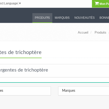
ect Language
▼
Mon Pa
PRODUITS
MARQUES
NOUVEAUTÉS
BONNE
Accueil
Produits
es de trichoptère
rgentes de trichoptère
les
Marques