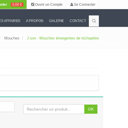
nier
0,00 €
Ouvrir un Compte
Se Connecter
S AFFAIRES
A PROPOS
GALERIE
CONTACT
Mouches
J:son - Mouches émergentes de trichoptère
OK