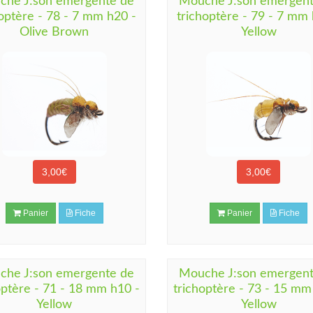
che J:son emergente de
Mouche J:son emergent
hoptère - 78 - 7 mm h20 -
trichoptère - 79 - 7 mm 
Olive Brown
Yellow
3,00€
3,00€
Panier
Fiche
Panier
Fiche
che J:son emergente de
Mouche J:son emergent
optère - 71 - 18 mm h10 -
trichoptère - 73 - 15 mm
Yellow
Yellow