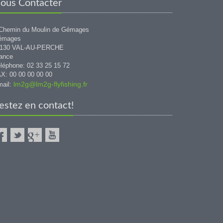
ous Contacter
Chemin du Moulin de Gémages
émages
1130 VAL-AU-PERCHE
ance
léphone: 02 33 25 15 72
X: 00 00 00 00 00
lm2g@lm2g-flyfishing.fr
ail:
estez en contact!