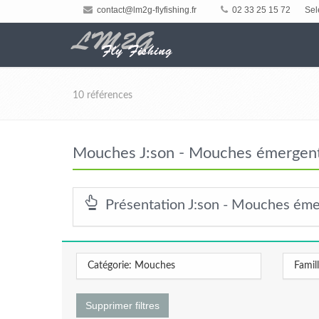
contact@lm2g-flyfishing.fr
02 33 25 15 72
Sel
10 références
Mouches J:son - Mouches émergent
Présentation J:son - Mouches éme
Catégorie: Mouches
Famil
Supprimer filtres