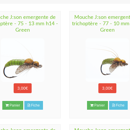
che J:son emergente de
Mouche J:son emergent
optère - 75 - 13 mm h14 -
trichoptère - 77 - 10 mm
Green
Green
3,00€
3,00€
Panier
Fiche
Panier
Fiche