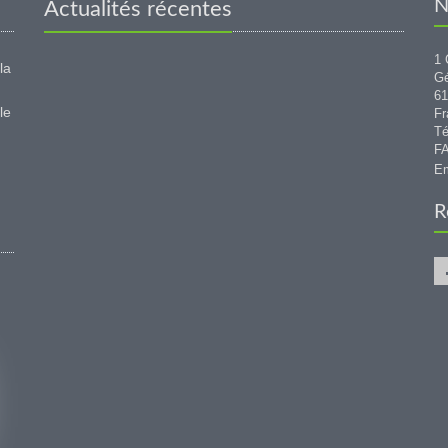
N
Actualités récentes
1 
la
G
6
le
Fr
Té
FA
Em
R