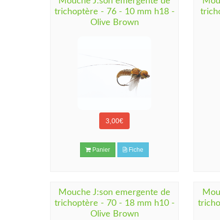
Mouche J:son emergente de
Mou
trichoptère - 76 - 10 mm h18 -
tric
Olive Brown
3,00€
Panier
Fiche
Mouche J:son emergente de
Mou
trichoptère - 70 - 18 mm h10 -
trich
Olive Brown