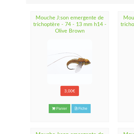
Mouche J:son emergente de
Mou
trichoptère - 74 - 13 mm h14 -
trich
Olive Brown
3,00€
Panier
Fiche