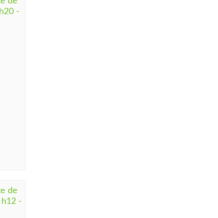
e de
h20 -
e de
 h12 -