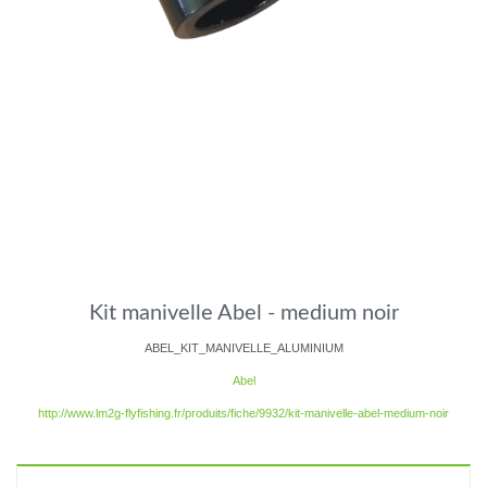
Kit manivelle Abel - medium noir
ABEL_KIT_MANIVELLE_ALUMINIUM
Abel
http://www.lm2g-flyfishing.fr/produits/fiche/9932/kit-manivelle-abel-medium-noir