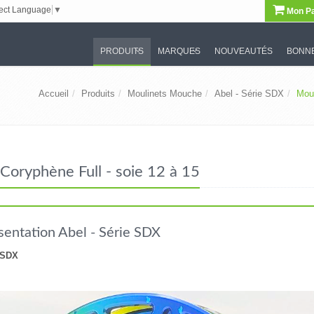
ect Language
▼
Mon Pa
PRODUITS
MARQUES
NOUVEAUTÉS
BONNE
Accueil
Produits
Moulinets Mouche
Abel - Série SDX
Moul
oryphène Full - soie 12 à 15
sentation Abel - Série SDX
 SDX