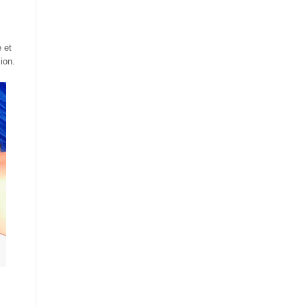
e et
ion.