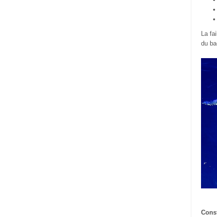
La fa
du ba
Const