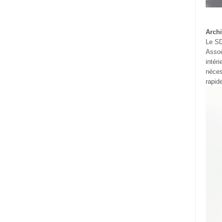
Archi
Le SD
Assoc
intér
néces
rapid