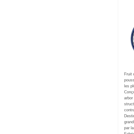
Fruit
pouss
les p
Conçu
arbor
struc
contr
Desti
grand
par l
Fabri