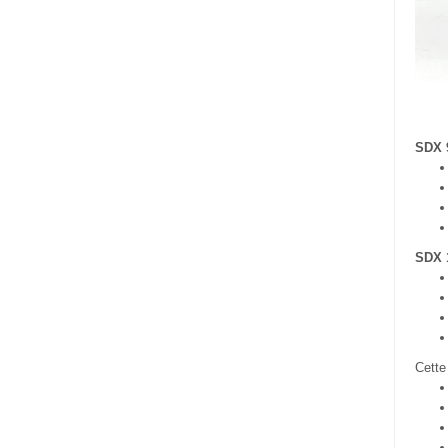
SDX 
SDX 
Cette