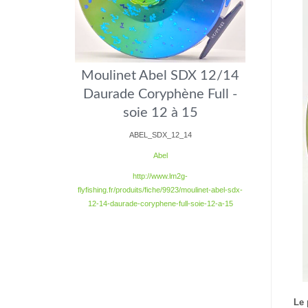
Moulinet Abel SDX 12/14
Daurade Coryphène Full -
soie 12 à 15
ABEL_SDX_12_14
Abel
http://www.lm2g-
flyfishing.fr/produits/fiche/9923/moulinet-abel-sdx-
12-14-daurade-coryphene-full-soie-12-a-15
Le 