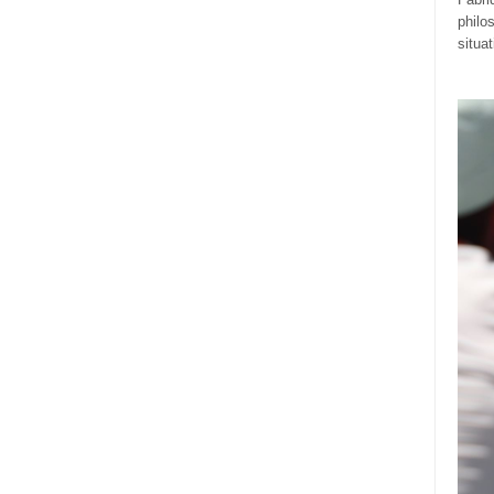
philo
situa