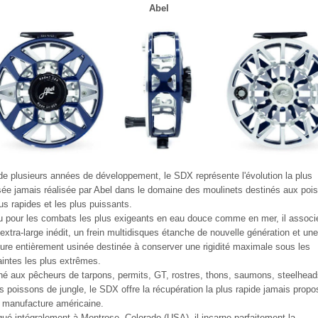
Abel
 de plusieurs années de développement, le SDX représente l'évolution la plus
ée jamais réalisée par Abel dans le domaine des moulinets destinés aux poi
lus rapides et les plus puissants.
 pour les combats les plus exigeants en eau douce comme en mer, il associ
 extra-large inédit, un frein multidisques étanche de nouvelle génération et un
ture entièrement usinée destinée à conserver une rigidité maximale sous les
aintes les plus extrêmes.
né aux pêcheurs de tarpons, permits, GT, rostres, thons, saumons, steelhead
s poissons de jungle, le SDX offre la récupération la plus rapide jamais prop
a manufacture américaine.
qué intégralement à Montrose, Colorado (USA), il incarne parfaitement la