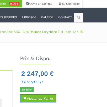
nier
0,00 €
Ouvrir un Compte
Se Connecter
S AFFAIRES
A PROPOS
GALERIE
CONTACT
inet Abel SDX 12/14 Daurade Coryphène Full - soie 12 à 15
Prix & Dispo.
2 247,00
€
1 872.50
€ HT
En Stock
Ajouter au Panier