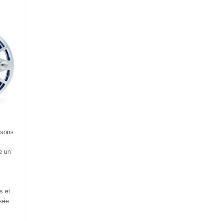
ssons
e un
e
s et
osée