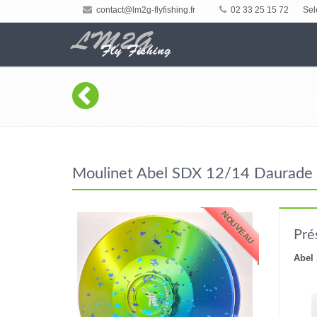
contact@lm2g-flyfishing.fr
02 33 25 15 72
Sel
Moulinet Abel SDX 12/14 Daurade C
NOUVEAU
Pré
Abel