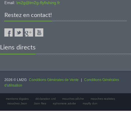
lm2g@lm2g-flyfishing.fr
Email:
Restez en contact!
Liens directs
2026 © LM2G
Conditions Générales de Vente
|
Conditions Générales
d'utilisation
mentions légales
déclaration cnil
mouches pêche
mouches realistes
mouches Json
Json flies
ephemere adulte
mayfly dun