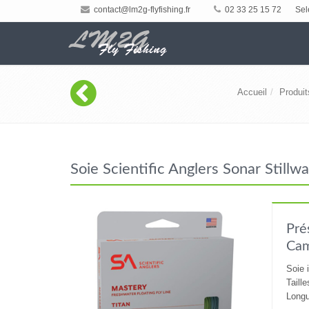
contact@lm2g-flyfishing.fr
02 33 25 15 72
Sel
Accueil
Produit
Soie Scientific Anglers Sonar Stil
Pré
Ca
Soie 
Taill
Longu