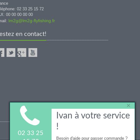
ance
léphone: 02 33 25 15 72
X: 00 00 00 00 00
lm2g@lm2g-flyfishing.fr
ail:
estez en contact!
×
Ivan à votre service
!
02 33 25
Besoin d'aide pour passer commande ?