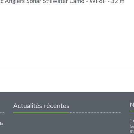
fic Anglers Sonar Stillwater Camo - WF6F - 32 m
N
Actualités récentes
1 
la
G
6