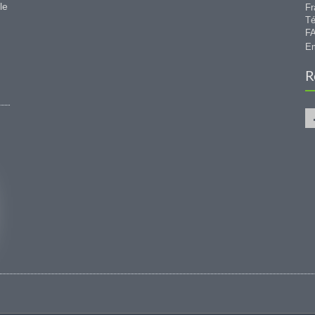
le
Fr
Té
FA
Em
R