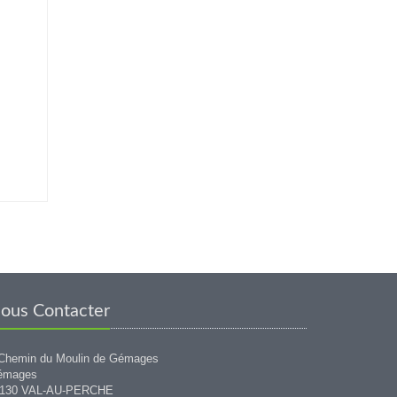
ous Contacter
Chemin du Moulin de Gémages
émages
1130 VAL-AU-PERCHE