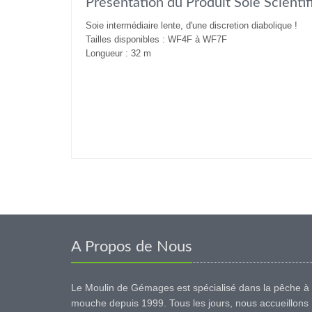
Présentation du Produit Soie Scienti
Soie intermédiaire lente, d'une discretion diabolique !
Tailles disponibles : WF4F à WF7F
Longueur : 32 m
A Propos de Nous
Le Moulin de Gémages est spécialisé dans la pêche à 
mouche depuis 1999. Tous les jours, nous accueillons