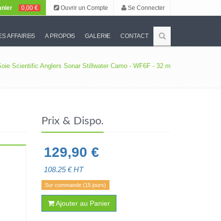
nier
0,00 €
Ouvrir un Compte
Se Connecter
S AFFAIRES
A PROPOS
GALERIE
CONTACT
oie Scientific Anglers Sonar Stillwater Camo - WF6F - 32 m
Prix & Dispo.
129,90
€
108.25
€ HT
Sur commande (15 jours)
Ajouter au Panier