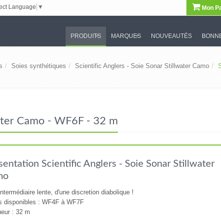
ect Language
▼
Mon Pa
PRODUITS
MARQUES
NOUVEAUTÉS
BONNE
s
Soies synthétiques
Scientific Anglers - Soie Sonar Stillwater Camo
S
lwater Camo - WF6F - 32 m
sentation Scientific Anglers - Soie Sonar Stillwater
mo
intermédiaire lente, d'une discretion diabolique !
es disponibles : WF4F à WF7F
eur : 32 m