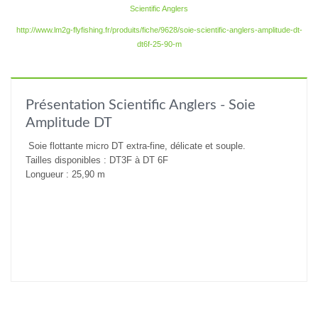
Scientific Anglers
http://www.lm2g-flyfishing.fr/produits/fiche/9628/soie-scientific-anglers-amplitude-dt-
dt6f-25-90-m
Présentation Scientific Anglers - Soie
Amplitude DT
Soie flottante micro DT extra-fine, délicate et souple.
Tailles disponibles : DT3F à DT 6F
Longueur : 25,90 m