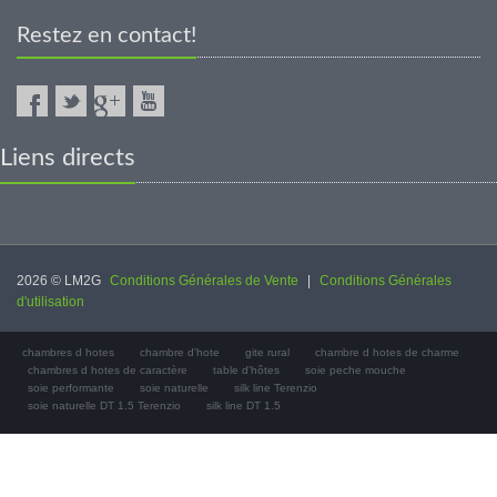
Restez en contact!
Liens directs
2026 © LM2G
Conditions Générales de Vente
|
Conditions Générales
d'utilisation
chambres d hotes
chambre d'hote
gite rural
chambre d hotes de charme
chambres d hotes de caractère
table d'hôtes
soie peche mouche
soie performante
soie naturelle
silk line Terenzio
soie naturelle DT 1.5 Terenzio
silk line DT 1.5