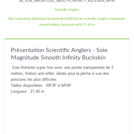
SA_SOIE_MAGNITUDE_SMOOTH_INFINITY_BUCKSKIN_WF4F
Scientific Anglers
http://www.lm2g-flyfishing.fr/produits/fiche/9619/soie-scientific-anglers-magnitude-
smooth-infinity-buckskin-wf4f-27-40-m
Présentation Scientific Anglers - Soie
Magnitude Smooth Infinity Buckskin
Soie flottante super fine avec une pointe transparente de 3
mètres, finition anti-reflet, idéale pour la pêche à vue des
poissons les plus difficiles.
Tailles disponibles : WF3F à WF8F
Longueur : 27,40 m