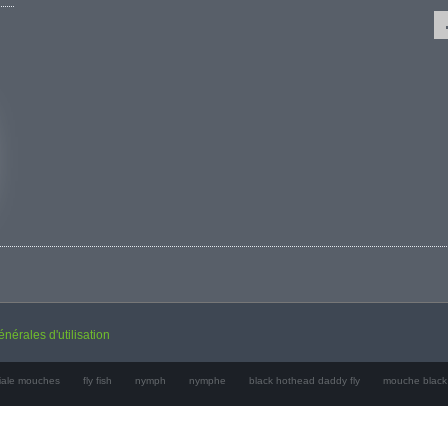
nérales d'utilisation
ciale mouches
fly fish
nymph
nymphe
black hothead daddy fly
mouche black