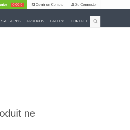
nier
0,00 €
Ouvrir un Compte
Se Connecter
S AFFAIRES
A PROPOS
GALERIE
CONTACT
oduit ne