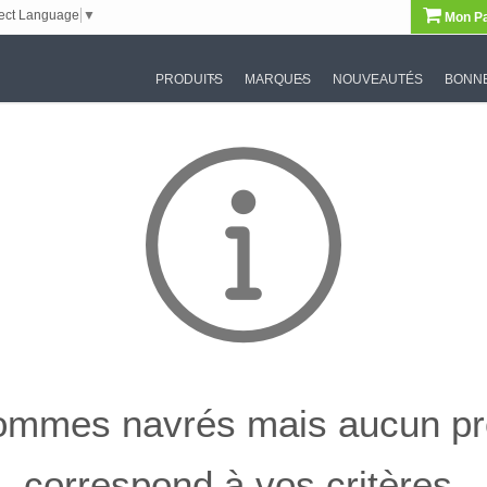
ect Language
▼
Mon Pa
PRODUITS
MARQUES
NOUVEAUTÉS
BONNE
mmes navrés mais aucun pr
correspond à vos critères.