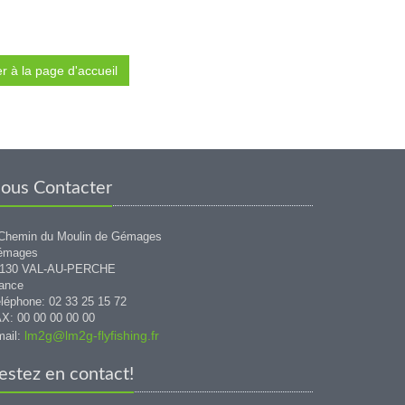
 à la page d'accueil
ous Contacter
Chemin du Moulin de Gémages
émages
1130 VAL-AU-PERCHE
ance
léphone: 02 33 25 15 72
X: 00 00 00 00 00
lm2g@lm2g-flyfishing.fr
ail:
estez en contact!