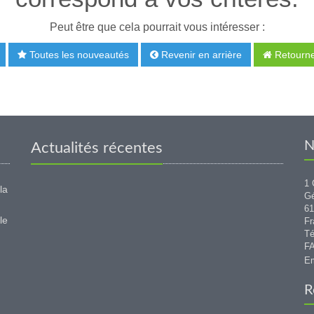
Peut être que cela pourrait vous intéresser :
Toutes les nouveautés
Revenir en arrière
Retourner
N
Actualités récentes
1 
la
G
6
le
Fr
Té
FA
Em
R