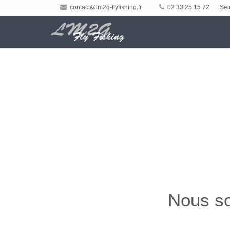
contact@lm2g-flyfishing.fr
02 33 25 15 72
Sel
Nous so