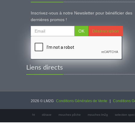
Inscrivez-vous à notre Newsletter pour bénéficier des
dernières promos !
OK
Désinscription
Liens directs
2026 © LM2G
Conditions Générales de Vente
|
Conditions Gé
ht
détaxe
mouches pêche
mouches lm2g
selection spe